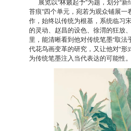
展览以
“
林籁起予
”
为题，划分
“
新
苔痕
”
四个单元，宛若为观众铺展一
作，始终以传统为根基
，
系统临习
的灵动、赵昌的设色、徐渭的狂放
里，能清晰看到他对传统笔墨
“
取法
代花鸟画变革的研究，又让他对
“
形
为传统笔墨注入当代表达的可能性