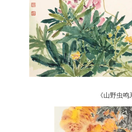
《山野虫鸣