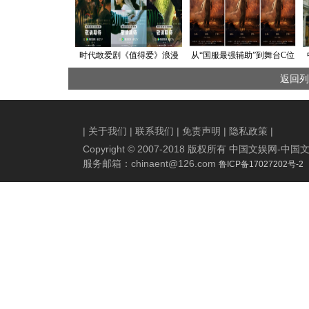
时代敢爱剧《值得爱》浪漫
从“国服最强辅助”到舞台C位
开播 王安宇王玉雯跨时代爱
王赫野出道首次个人演唱会
返回列
情热烈启程
即将开唱！
|
关于我们
|
联系我们
|
免责声明
|
隐私政策
|
Copyright © 2007-2018 版权所有 中国文娱网
服务邮箱：
chinaent@126.com
鲁ICP备17027202号-2