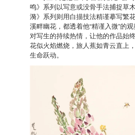
鸣》系列以写意或没骨手法捕捉草
漪》系列则用白描技法精谨摹写繁
溪畔幽花，都透着他
“
精谨入微
”
的观
对写生的持续热情，让他的作品始
花似火焰燃烧，旅人蕉如青云直上
生命跃动。