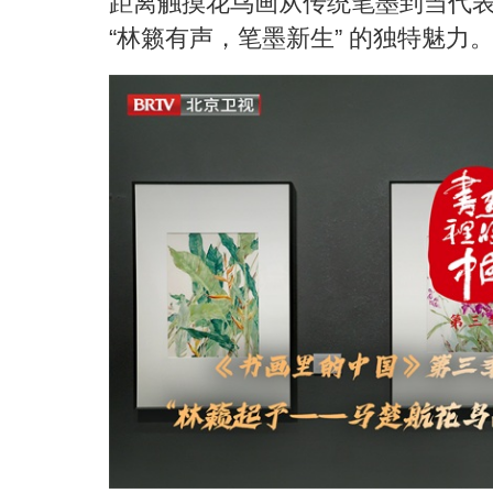
距离触摸花鸟画从传统笔墨到当代
“
林籁有声，笔墨新生
”
的独特魅力