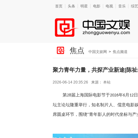
首页
头条
明星
电影
电视
音乐
综
焦点
中国文娱网
>
焦点频道
聚力青年力量，共探产业新途|陈
2026-06-14 20:35:26
来源：
本站
第
届上海国际电影节于
年
月
日
28
2026
6
12
坛主论坛隆重举行，知名制片人、儒意电影娱
席圆桌环节，围绕“青年影人的时代坐标与产