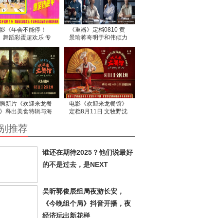
影《年会不能停！
《重器》定档0810 黄
》舞蹈彩蛋超欢乐 专
景瑜蒋奇明于和伟倾力
座谈会深度研讨收获
演绎法治建设峥嵘历程
满
腾新片《欢迎来龙餐
电影《欢迎来龙餐馆》
》释出美食特辑与海
定档8月11日 文牧野沈
 烟火气中见人情温暖
腾蒋奇明带中餐闯中东
别推荐
谁还在期待2025？他们说最好
的不是过去，是NEXT
吴昕郭俊辰组局夜游长安，
《今晚组个局》抖音开播，夜
经济玩出新花样