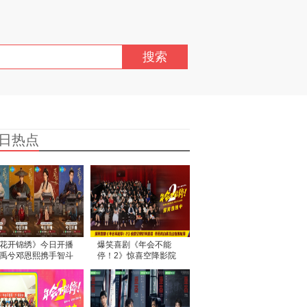
搜索
日热点
花开锦绣》今日开播
爆笑喜剧《年会不能
禹兮邓恩熙携手智斗
停！2》惊喜空降影院
绝境破局翻盘
直播 张若昀白客互动氛
围拉满