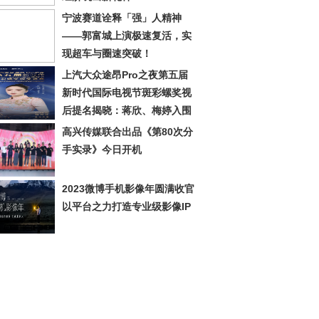
宁波赛道诠释「强」人精神
——郭富城上演极速复活，实
现超车与圈速突破！
上汽大众途昂Pro之夜第五届
新时代国际电视节斑彩螺奖视
后提名揭晓：蒋欣、梅婷入围
高兴传媒联合出品《第80次分
手实录》今日开机
2023微博手机影像年圆满收官
以平台之力打造专业级影像IP