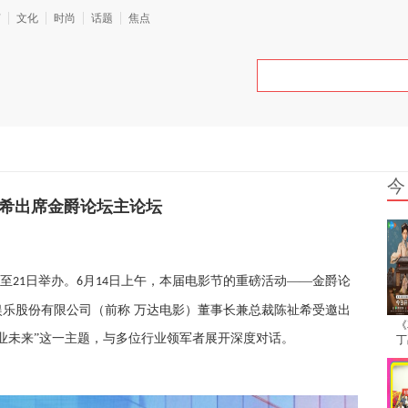
艺
文化
时尚
话题
焦点
今
祉希出席金爵论坛主论坛
至
日举办。
月
日上午，本届电影节的重磅活动——金爵论
21
6
14
乐股份有限公司（前称 万达电影）董事长兼总裁陈祉希受邀出
《
业未来”这一主题，与多位行业领军者展开深度对话。
丁
于