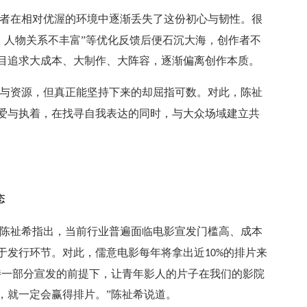
者在相对优渥的环境中逐渐丢失了这份初心与韧性。很
、人物关系不丰富”等优化反馈后便石沉大海，创作者不
目追求大成本、大制作、大阵容，逐渐偏离创作本质。
与资源，但真正能坚持下来的却屈指可数。对此，陈祉
爱与执着，在找寻自我表达的同时，与大众场域建立共
态
陈祉希指出，当前行业普遍面临电影宣发门槛高、成本
于发行环节。对此，儒意电影每年将拿出近
的排片来
10%
持一部分宣发的前提下，让青年影人的片子在我们的影院
，就一定会赢得排片。”陈祉希说道。