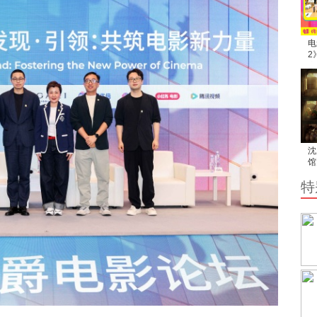
电
2
家
满
沈
馆
报
特