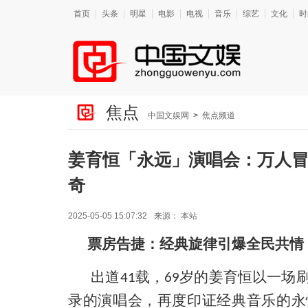
首页
头条
明星
电影
电视
音乐
综艺
文化
时
焦点
中国文娱网
>
焦点频道
姜育恒「永远」演唱会：万人冒
奇
2025-05-05 15:07:32
来源：
本站
票房告捷
：
经典旋律引爆全民
共情
出道
载，
岁的姜育恒以一场
41
69
录的演唱会，再度印证经典音乐的永