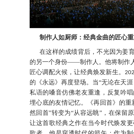
制作人如厨师：经典金曲的匠心重
在这样的成绩背后，不光因为姜
的另一个身份——制作人。他
将制作
匠心调配火候，让经典焕发新生。
20
的《永远》再度登场。当“无论在天涯
私语的嗓音仿佛老友重逢，反复吟唱
埋心底的友情记忆。
《再回首》的重
然回首”转变为“从容远眺”，在保留
让这首歌经典之作在当今时代焕发更
歌者，
他是穿透时代的箭矢；作为制