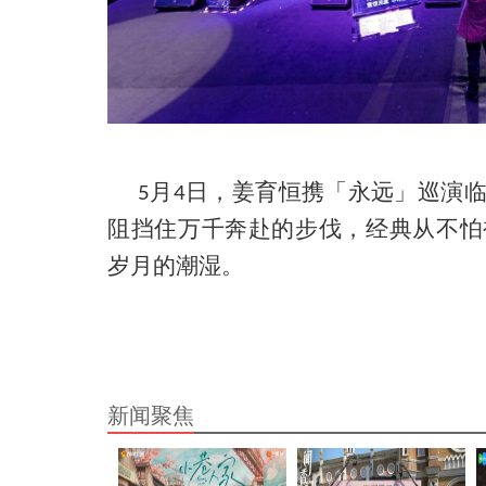
月
日，姜育恒携「永远」巡演
5
4
阻挡住万千奔赴的步伐，经典从不怕
岁月的潮湿。
新闻聚焦