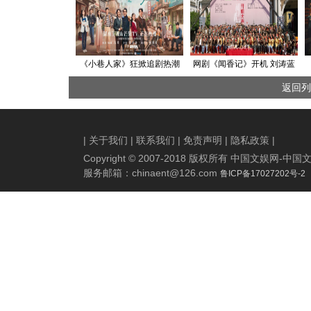
《小巷人家》狂掀追剧热潮
网剧《闻香记》开机 刘涛蓝
小巷全员携手奋进喜迎新时
盈莹开启民国“她力量”深度爽
返回列
代
剧
|
关于我们
|
联系我们
|
免责声明
|
隐私政策
|
Copyright © 2007-2018 版权所有 中国文娱网
服务邮箱：
chinaent@126.com
鲁ICP备17027202号-2