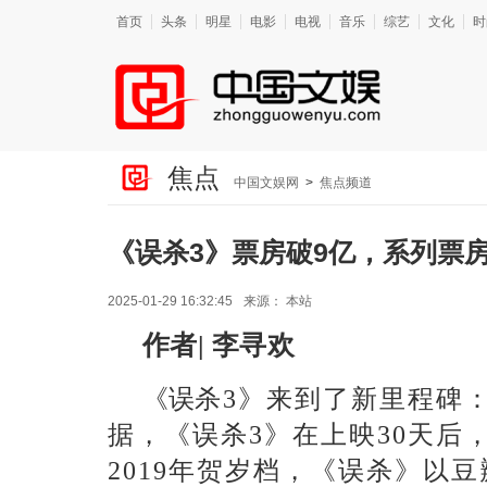
首页
头条
明星
电影
电视
音乐
综艺
文化
时
焦点
中国文娱网
>
焦点频道
《误杀3》票房破9亿，系列票房
2025-01-29 16:32:45
来源：
本站
作者| 李寻欢
《误
杀
3》来到了新里程碑
据，《误杀3》在上映
30天后
2019年贺岁档，《误杀》以豆瓣