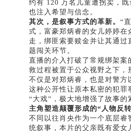
约有 120 万名儿童遭拐卖
也注入希望与信念。
其次，是叙事方式的革新。
“
式，富豪郑炳睿的女儿婷婷在
走，绑匪索要赎金并让其通过
题闯关环节。
直播的介入打破了常规绑架案
救过程被置于公众视野之下，
不仅是对郑炳睿，也是对警方
这种公开性让原本私密的犯罪
“大戏”，极大地增强了故事的
主角塑造颠覆形成的
“人物反
不同以往肖央作为一个底层睿
统叙事，本片的父亲既有爱女