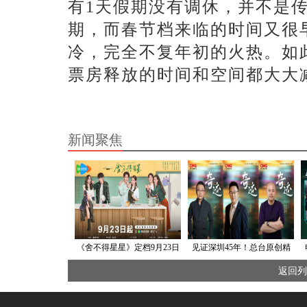
有1天假期没有调休，并不是
期，而春节档来临的时间又很
冷，完全不复年初的火热。如
票房释放的时间和空间都大大
新闻聚焦
《舍不得星星》定档9月23日
见证深圳45年！总台原创精
张新成王玉雯上演恋人已满
品短剧集《奇迹》开机
返回列
心动甜爱