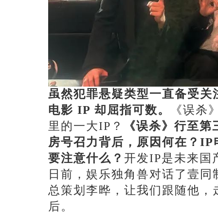
虽然犯罪悬疑类型一直备受关
电影
IP 却屈指可数。
《误杀
里的一大
IP？
《误杀》行至第
房号召力背后，原因何在？
I
要注意什么？
开发
IP是未来
日前，娱乐独角兽对话了壹同
总策划李晔，让我们跟随他，
后。