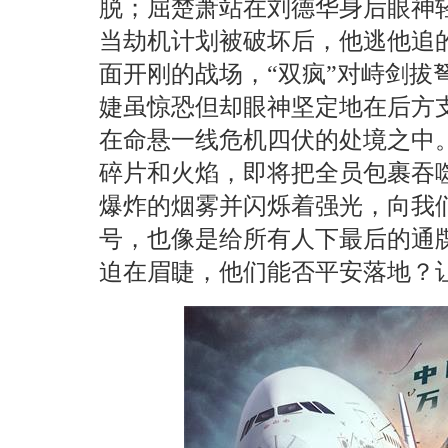
脱；屈楚萧站在刘德华身后眼神
当劫机计划被破坏后，他逃他追的
面开刚的战场，“双疯”对峙剑拔
婕虽惊恐但却眼神坚定地在后方
在命悬一线危机四伏的处境之中
碎片和火焰，即将把全员包裹吞
爆炸的烟雾并闪烁着强光，向我
号，也像是给所有人下最后的通
迫在眉睫，他们能否平安落地？