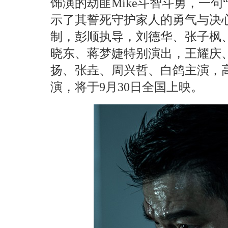
饰演的劫匪Mike斗智斗勇，一句
示了其誓死守护家人的勇气与决
制，彭顺执导，刘德华、张子枫
晓东、蒋梦婕特别演出，王耀庆
扬、张垚、周兴哲、白鸽主演，
演，将于9月30日全国上映。