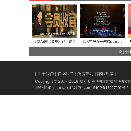
秦岚新剧《黄雀》迎大结局
水木年华五一连唱两场，万
颠覆性演技诠释“非典型恶女”
人合唱惊艳全场！
返回列
|
关于我们
|
联系我们
|
免责声明
|
隐私政策
|
Copyright © 2007-2018 版权所有 中国文娱网
服务邮箱：
chinaent@126.com
鲁ICP备17027202号-2