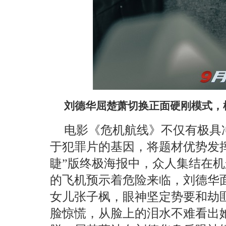
刘德华屈楚萧切换正面硬刚模式，
电影《危机航线》不仅有极具
于犯罪片的基因，将题材优势发
睫”版终极海报中，众人集结在
的飞机预示着危险来临，刘德华
女儿张子枫，眼神坚定势要和劫
脸惊慌，从脸上的泪水不难看出她