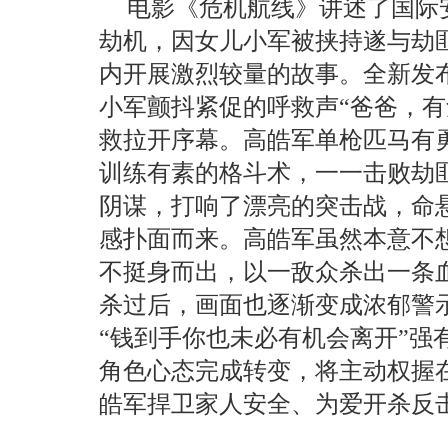
电影《危机航线》讲述了国际
劫机，因女儿小军被挟持遂与劫匪
内开展激烈较量的故事。全新发布
小军颤抖紧促的呼救声“爸爸，有
救拉开序幕。高皓军单枪匹马有
训练有素的格斗术，一一击败劫匪
阴谋，打响了漂亮的突击战，命
感扑面而来。高皓军虽然本意不
不挺身而出，以一敌众杀出一条
杀过后，画面也逐渐变成浓郁警示
“钱到手你也未必有机会离开”强
角色心态完成转变，将主动权握
皓军捍卫家人安全、为爱开杀反