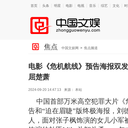
首页
头条
明星
电影
电视
音乐
综艺
文化
时
焦点
中国文娱网
>
焦点频道
电影《危机航线》预告海报双发
屈楚萧
2024-09-20 14:47:13
来源：
本站
中国首部万米高空犯罪大片《
告和“迫在眉睫”版终极海报，刘
人，面对张子枫饰演的女儿小军