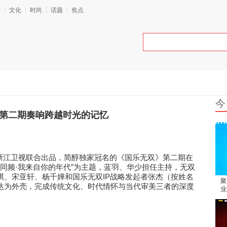
艺
文化
时尚
话题
焦点
今
》第二期奏响跨越时光的记忆
浙江卫视联合出品，简醇独家冠名的《国乐无双》第二期在
·
”
同频
我来自你的年代
为主题，蓝羽、华少担任主持，无双
IP
琪、宋亚轩、杨千嬅和国乐无双
战略发起者张杰（按姓名
聚
达为外壳，完成传统文化、时代情怀与当代审美三者的深度
业
。
论