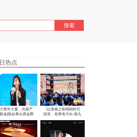
搜索
日热点
力青年力量，共探产
《以青春之歌唱响时代
新途|陈祉希出席金爵
回音，有梦有方向-第九
坛主论坛
届“青春影像”校园歌手
征集活动总决选圆满落
幕》