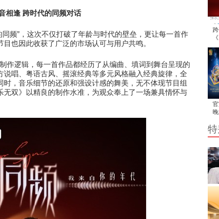
音相逢
跨
时代
的
同频对话
跨
”
的同频
，这次不仅打破了年龄与时代的壁垒，更让每一首作
《
节目也因此收获了广泛的市场认可与用户共鸣。
响
制作逻辑，每一首作品都经历了从编曲、填词到舞台呈现的
方说唱、粤语古风、摇滚经典等多元风格融入经典旋律，全
同时，音乐细节的还原和强设计感的舞美，无不体现节目组
乐无双》以精良的制作水准，为观众奉上了一场兼具情怀与
官
晚
解
特