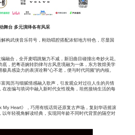
动舞台
多元演绎各有风采
新解构武侠音乐符号
，
刚劲唱腔搭配浓郁地方特色，尽显国
改编融合，
全开麦唱跳
魅力不减，新旧曲目碰撞出奇妙火花。
功底，把粤语婉转韵律与古风意境融为一体，东方敦煌美学
“
”
用极具感染力的表演诠释
心不老，便与时代同频
的内核。
丰富阅历与细腻情感融入歌声，引发观众对过往人生的共情
，在改编与填词中融入新时代女性视角
，
坦然接纳生活的每
k My Heart
》，巧用有线话筒还原复古声场，复刻华语摇滚
，以年轻视角解读经典，实现同年龄不同时代背景的隔空对