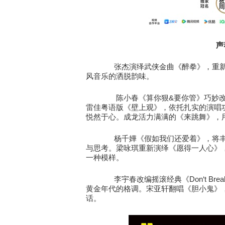
声
张杰演绎武侠金曲《醉拳》，重
风音乐的洒脱韵味。
&
陈小春《
算你狠
要你管》巧妙
雷佳粤语版《壁上观》，依托扎实的演唱
悦然于心。成龙活力满满的《来跳舞》，
杨千嬅《假如我们还爱着》，将
与思考。梁咏琪重新演绎《愿得一人心》
一种模样。
Don‘t Brea
李宇春改编摇滚经典《
黄金年代的格调。宋亚轩翻唱《胆小鬼》
话
。