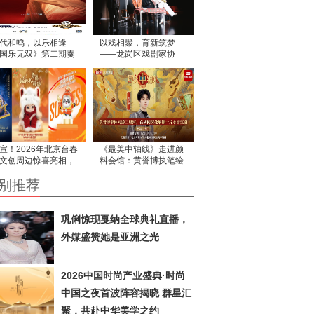
代和鸣，以乐相逢
以戏相聚，育新筑梦
国乐无双》第二期奏
——龙岗区戏剧家协
跨越时光的记忆
会"剧有引力"计划圆满
收官；原创力作探索小
剧场发展新路径
宣！2026年北京台春
《最美中轴线》走进颜
文创周边惊喜亮相，
料会馆：黄誉博执笔绘
锁文化与潮流新玩法
脸谱，解码京剧“生旦净
别推荐
丑”里的千面人生
巩俐惊现戛纳全球典礼直播，
外媒盛赞她是亚洲之光
2026中国时尚产业盛典·时尚
中国之夜首波阵容揭晓 群星汇
聚，共赴中华美学之约