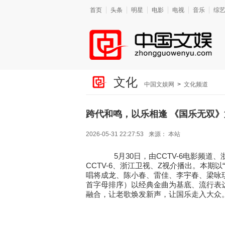
首页
头条
明星
电影
电视
音乐
综
文化
中国文娱网
>
文化频道
跨代和鸣，以乐相逢 《国乐无双
2026-05-31 22:27:53
来源：
本站
5
30
CCTV-6
月
日，由
电影频道、
CCTV-6
Z
“
、浙江卫视、
视介播出。本期以
唱将成龙、陈小春、雷佳、李宇春、梁咏
首字母排序）以经典金曲为基底、流行表
融合，让老歌焕发新声，让国乐走入大众