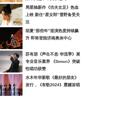
周星驰新作《功夫女足》热血
上映 新任“星女郎”雪野备受关
注
胡夏“那些年”巡演热度持续飙
升 即将登陆济南奥体中心
苏有朋《声生不息·华流季》展
专业音乐素养 《Simon》突破
性唱功获赞
水木年华新歌《最好的朋友》
发行，《有歌2024》震撼首唱