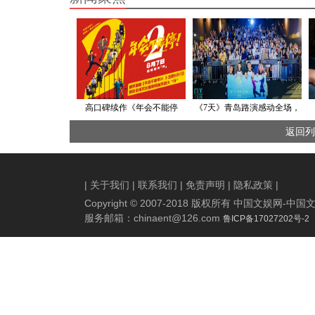
高口碑续作《年会不能停
《7天》青岛路演感动全场，
2！》定档8月7日 张若昀白
蒋奇明张艺凡诠释“七年一
返回列
客“刘马组合”上演爆笑升职记
生”爱情寓言
|
关于我们
|
联系我们
|
免责声明
|
隐私政策
|
Copyright © 2007-2018 版权所有 中国文娱网
服务邮箱：
chinaent@126.com
鲁ICP备17027202号-2