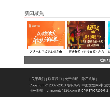
新闻聚焦
万达电影正式更名儒意电
贾玲新片《热辣滚烫》发布
影，打造超级场景+超级IP
热辣陪伴曲 周深温暖唱响美
返回列
好生活
|
关于我们
|
联系我们
|
免责声明
|
隐私政策
|
Copyright © 2007-2018 版权所有 中国文娱网
服务邮箱：
chinaent@126.com
鲁ICP备17027202号-2