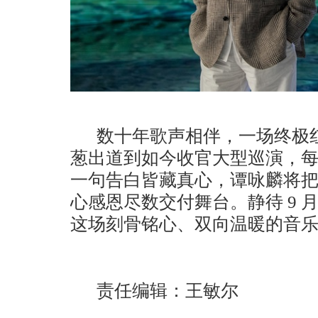
数十年歌声相伴，一场终极
葱出道到如今收官大型巡演，
一句告白皆藏真心，谭咏麟将
心感恩尽数交付舞台。静待
9
这场刻骨铭心、双向温暖的音
责任编辑：王敏尔