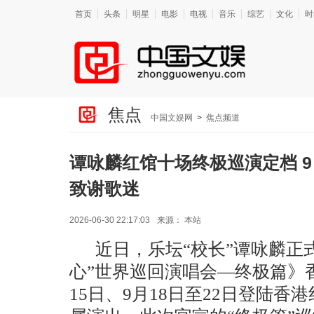
首页
头条
明星
电影
电视
音乐
综艺
文化
时
焦点
中国文娱网
>
焦点频道
谭咏麟红馆十场终极巡演定档 9
致谢歌迷
2026-06-30 22:17:03
来源：
本站
近日，乐坛
“校长”谭咏麟正
心”世界巡回演唱会—终极篇》香
15日、9月18日至22日登陆香