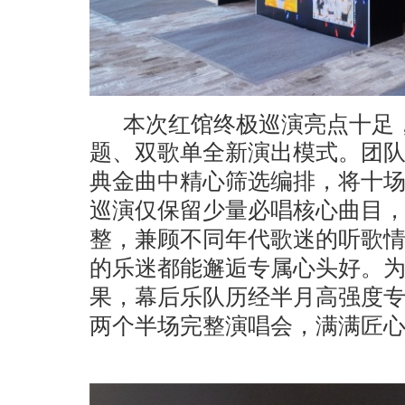
本次红馆终极巡演亮点十足
题、双歌单
全新演出模式。团
典金曲中精心筛选编排，将十
巡演仅保留少量必唱核心曲目
整，兼顾不同年代歌迷的听歌
的乐迷都能邂逅专属心头好。
果，幕后乐队历经半月高强度
两个半场完整演唱会，满满匠