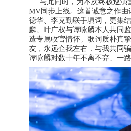
与此同时，为本次终极巡演
MV同步上线。这首诚意之作由
德华、李克勤联手填词，更集结
麟、叶广权与谭咏麟本人共同
造专属收官情怀。歌词质朴真挚
友，永远企我左右，与我共同骗
谭咏麟对数十年不离不弃、一