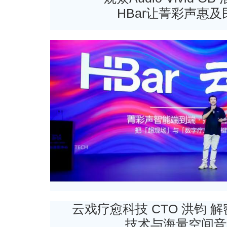
HBar让菁彩声惠
云戏疗愈科技 CTO 洪钧 解密HB
技术与海量空间音