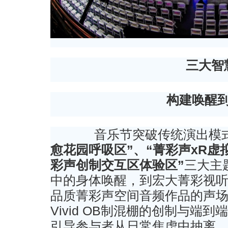
三大智
构建
唤醒
音乐节突破传统演出模式
愈花园呼吸区”、“菁彩声xR虚
彩声创制交互区体验区”
三大主
中的身体唤醒，到宏大菁彩视听
品质菁彩声空间音频作品的声场能
Vivid OB制混棚的创制与端
引导参与者从日常焦虑中抽离