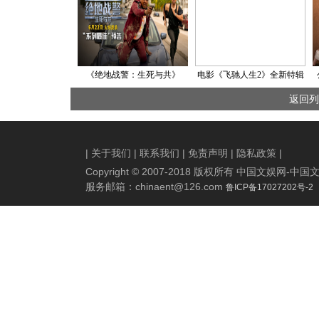
《绝地战警：生死与共》
电影《飞驰人生2》全新特辑
曝“系列最佳”预告 29年兄弟
震撼揭秘实拍惊险赛车戏 韩
返回列
重拳回归
寒携沈腾魏翔贾冰喜剧人欢
聚沈阳路演
|
关于我们
|
联系我们
|
免责声明
|
隐私政策
|
Copyright © 2007-2018 版权所有 中国文娱网
服务邮箱：
chinaent@126.com
鲁ICP备17027202号-2