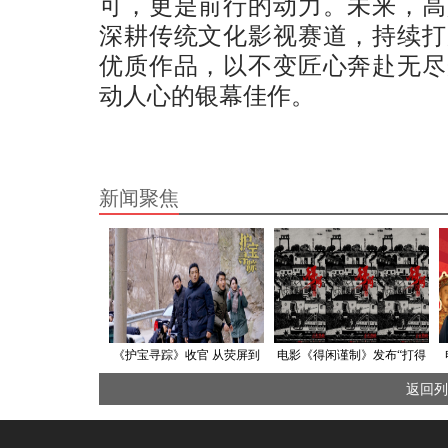
可，更是前行的动力。未来，高
深耕传统文化影视赛道，持续打
优质作品，以不变匠心奔赴无尽
动人心的银幕佳作。
新闻聚焦
《护宝寻踪》收官 从荧屏到
电影《得闲谨制》发布“打得
现实掀动全民“护宝行动”
好！”版后告片 独特视听语言
返回列
及丰富细节引观众二刷