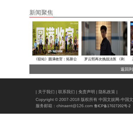
新闻聚焦
《驻站》圆满收官：拓新公
罗云熙再次挑战法医 《剥
安题材 创下收视新高
茧》12月29日全网高能开播
返回列
|
关于我们
|
联系我们
|
免责声明
|
隐私政策
|
Copyright © 2007-2018 版权所有 中国文娱网
服务邮箱：
chinaent@126.com
鲁ICP备17027202号-2