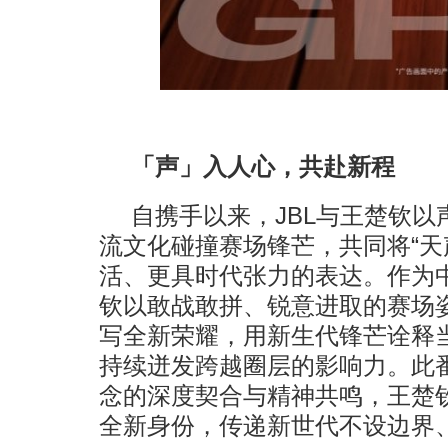
「声」入人心，共赴新程
自携手以来，JBL与王楚钦
流文化碰撞赛场锋芒，共同将“天
活、更具时代张力的表达。作为
钦以敢战敢拼、锐意进取的赛场
写全新荣耀，用新生代锋芒诠释
持续迸发跨越圈层的影响力。此
念的深度契合与精神共鸣，王楚钦
全新身份，传递新世代不设边界