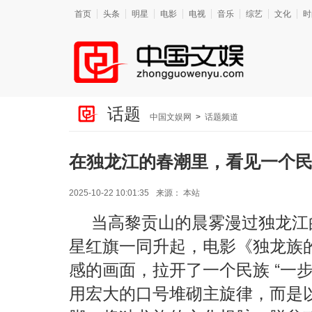
首页
头条
明星
电影
电视
音乐
综艺
文化
时
话题
中国文娱网
>
话题频道
在独龙江的春潮里，看见一个
2025-10-22 10:01:35
来源：
本站
当高黎贡山的晨雾漫过独龙江
星红旗一同升起，电影《独龙族
感的画面，拉开了一个民族 “一步
用宏大的口号堆砌主旋律，而是