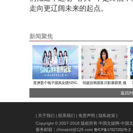
走向更辽阔未来的起点。
新闻聚焦
亚洲首个电子国风女团SING
何超仪韩国富川影展获奖 感
女团携手奥运冠军吴敏霞演
谢父母姐弟家人支持
返回列
唱《闪光的瞬间》
|
关于我们
|
联系我们
|
免责声明
|
隐私政策
|
Copyright © 2007-2018 版权所有 中国文娱网
服务邮箱：
chinaent@126.com
鲁ICP备17027202号-2