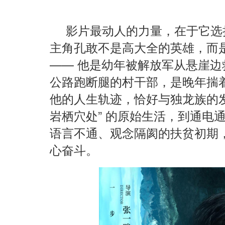
影片最动人的力量，在于它选择
主角孔敢不是高大全的英雄，而
—— 他是幼年被解放军从悬崖
公路跑断腿的村干部，是晚年揣
他的人生轨迹，恰好与独龙族的发
岩栖穴处” 的原始生活，到通电
语言不通、观念隔阂的扶贫初期
心奋斗。