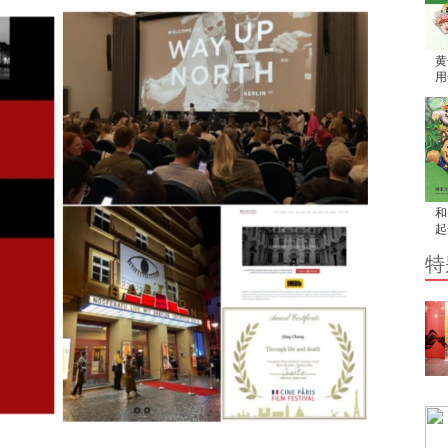
黄
用
家
和
起
吧
特
然
孩
旅