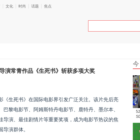
艺
文化
时尚
话题
焦点
今
 导演常青作品《生死书》斩获多项大奖
影《生死书》在国际电影界引发广泛关注。该片先后亮
、巴黎电影节、阿姆斯特丹电影节、鹿特丹、墨尔本、
5
S
佳导演、最佳剧情片等重要奖项，成为电影节热议的焦
场
国导演群体。