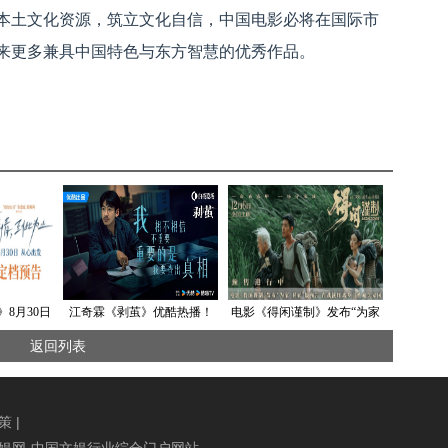
本土文化资源，筑立文化自信，中国电影必将在国际市
来更多兼具中国特色与东方智慧的优秀作品。
8月30日
江奇霖《剥茧》优酷热播！
电影《得闲谨制》发布“为家
孩”陷入窒
硬汉刑警韩烽成探案铁三
卫家”版预告 肖战演绎离乡百
返回列表
角“定海神针”
姓痛失家园
策
|
有 中国文娱网-中国文娱行业综合门户网站