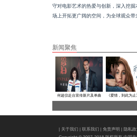
守对电影艺术的热爱与创新，深入挖掘
场上开拓更广阔的空间，为全球观众带
新闻聚焦
何超仪赴台宣传新片及单曲
《爱情，到此为止》
宣布“暂时不拍鬼片”
全国上映 “绯闻女
息爱情
|
关于我们
|
联系我们
|
免责声明
|
隐私政
Copyright © 2007-2018 版权所