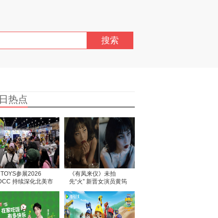
搜索
日热点
2TOYS参展2026
《有凤来仪》未拍
DCC 持续深化北美市
先“火” 新晋女演员黄筠
拓展
媞作品尚未面世，匿名
信风波争先惊动部分媒
体