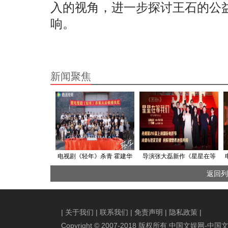
入的视角，进一步探讨王石的公
响。
新闻聚焦
电视剧《轻年》杀青 霍建华
导演张大磊新作《星星在等
领衔众实力派解码“轻”年人生
我们》上影节世界首映 诗意
返回列
聚焦笨拙追梦人备受推崇
|
关于我们
|
联系我们
|
免责声明
|
隐私政策
|
Copyright © 2007-2018 版权所有 中国文娱网