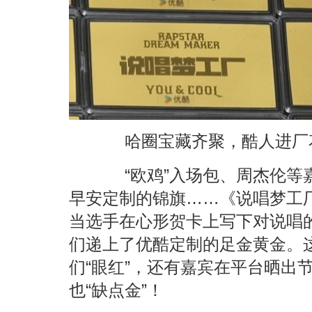
哈圈宝藏齐聚，酷人进厂
“欧鸡”入场包、周杰伦等
早安定制的锦旗……《说唱梦工
当选手在心形贺卡上写下对说唱的
们递上了优酷定制的足金黄金。
们“眼红”，还有嘉宾在平台晒出
也“缺点金”！