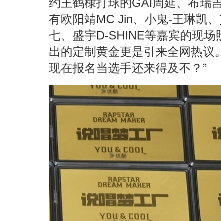
约王鹤棣打球的GAI周延、布瑞吉
有欧阳靖MC Jin、小鬼-王琳凯、
七、盛宇D-SHINE等嘉宾的现
出的定制黄金更是引来全网热议
现在报名当选手还来得及不？”