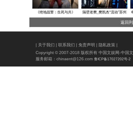
《绝地战警：生死与共》
隔壁老樊_樊凯杰“流动”苏州
曝“系列最佳”预告 29年兄弟
站预售火爆开启 水韵姑苏续
返回列
重拳回归
写音乐感动
|
关于我们
|
联系我们
|
免责声明
|
隐私政策
|
Copyright © 2007-2018 版权所有 中国文娱网
服务邮箱：
chinaent@126.com
鲁ICP备17027202号-2