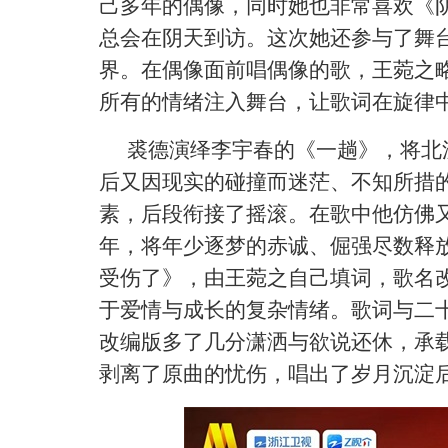
己多年的偶像，同时她也非常喜欢《
总会在阴天到访。这次她还参与了舞
界。在偶像面前唱偶像的歌，王菀之
所有的情绪注入舞台，让歌词在旋律
裘德演绎李宇春的《一趟》，将北
后又因现实的碰撞而迷茫、不知所措
素，后段衔接了摇滚。在歌中他仿佛
年，将年少逐梦的赤诚、倔强尽数释
受伤了》，由王菀之自己填词，歌名
于爱情与成长的复杂情绪。歌词与二
改编版多了几分潇洒与欲说还休，承
剥离了原曲的忧伤，唱出了岁月沉淀