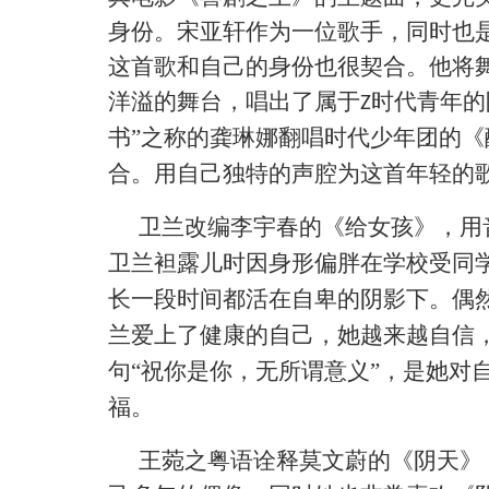
身份。宋亚轩作为一位歌手，同时也
这首歌和自己的身份也很契合。他将
洋溢的舞台，唱出了属于
时代青年的
Z
书”之称的龚琳娜翻唱时代少年团的
合。用自己独特的声腔为这首年轻的
卫兰改编李宇春的《给女孩》，用
卫兰袒露儿时因身形偏胖在学校受同
长一段时间都活在自卑的阴影下。偶
兰爱上了健康的自己，她越来越自信
句
“祝你是你，无所谓意义”，是她对
福。
王菀之粤语诠释莫文蔚的《阴天》