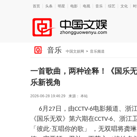
首页
头条
明星
电影
电视
音乐
综艺
文化
时
音乐
中国文娱网
>
音乐频道
一首歌曲，两种诠释！《国乐
乐新视角
2026-06-28 19:46:29
来源：
本站
月
日，由
电影频道、浙
6
27
CCTV-6
《国乐无双》第
六
期在
、浙江
CCTV-6
「
彼此
·互唱你的歌
」
，
无双唱将龚琳