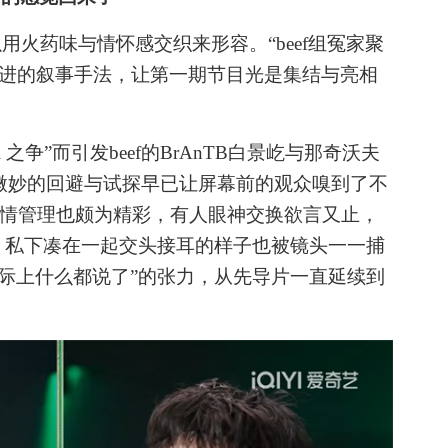
以用火药味与情怀感交织来形容。
“beef组冤家聚
进的叙事手法，让第一期节目光是集结与亮相
ll 之争”而引发beef的BrAnTB白景屹与那奇沃夫
微妙的回避与试探早已让屏幕前的观众嗅到了不
的表情管理也颇为精彩，有人眼神交换欲言又止，
，私下凑在一起交头接耳的样子也被镜头一一捕
际上什么都说了”的张力，从先导片一直延续到