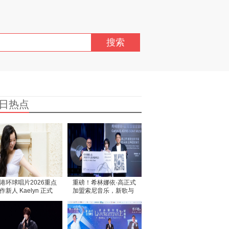
搜索
日热点
港环球唱片2026重点
重磅！希林娜依·高正式
作新人 Kaelyn 正式
加盟索尼音乐，新歌与
道
巡演双重惊喜登场