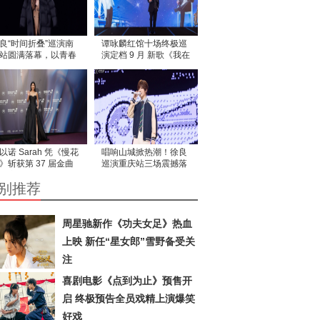
良“时间折叠”巡演南
谭咏麟红馆十场终极巡
站圆满落幕，以青春
演定档 9 月 新歌《我在
鸣解锁金陵记忆！
意》MV 温情致谢歌迷
以诺 Sarah 凭《慢花
唱响山城掀热潮！徐良
》斩获第 37 届金曲
巡演重庆站三场震撼落
佳客语歌手
幕！
别推荐
周星驰新作《功夫女足》热血
上映 新任“星女郎”雪野备受关
注
喜剧电影《点到为止》预售开
启 终极预告全员戏精上演爆笑
好戏