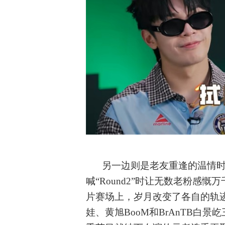
另一边则是老友重逢的温情
喊
“Round2”时让无数老粉感
片赛场上，岁月改变了各自的轨迹
娃、黄旭BooM和BrAnTB白