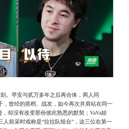
时刻。早安与贰万多年之后再合体，两人同
慨万千，曾经的搭档、战友，如今再次并肩站在同一
，却没有改变那份彼此熟悉的默契；VaVa娃
景屹三人前采时戏称是“拉拉队组合”，这三位在第一