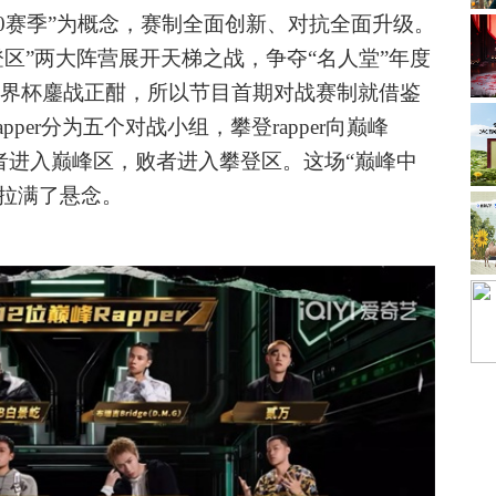
“S10赛季”为概念，赛制全面创新、对抗全面升级。
“攀登区”两大阵营展开天梯之战，争夺“名人堂”年度
墨世界杯鏖战正酣，所以节目首期对战赛制就借鉴
per分为五个对战小组，攀登rapper向巅峰
t挑战，胜者进入巅峰区，败者进入攀登区。这场“巅峰中
就拉满了悬念。