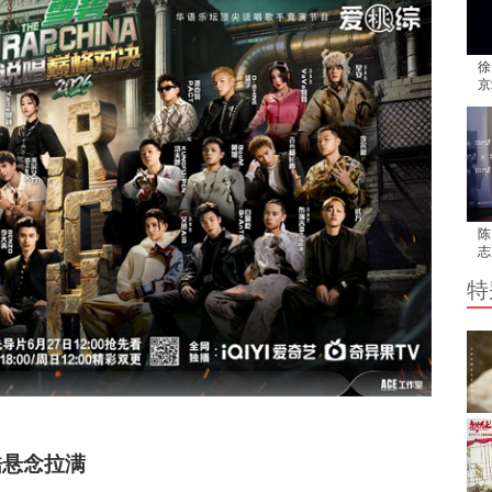
徐
京
共
陈
志
最
特
酷悬念拉满