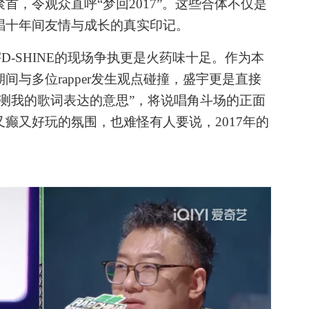
首，令观众直呼“梦回2017”。这些合体不仅是
唱十年间友情与成长的真实印记。
宇
D-SHINE的现场争执更是火药味十足。作为本
与多位rapper发生观点碰撞，盛宇更是直接
测我的歌词表达的意思”，将说唱角斗场的正面
癫又好玩的氛围，也难怪有人要说，2017年的