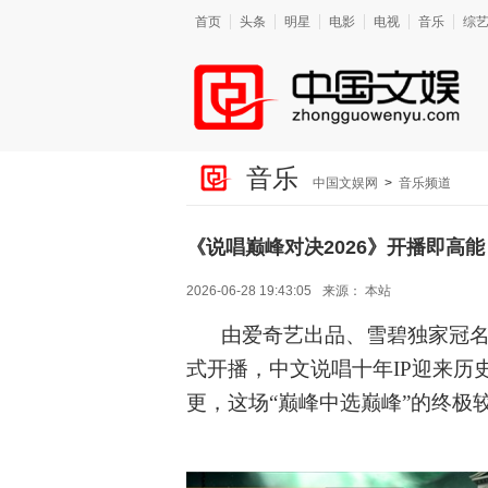
首页
头条
明星
电影
电视
音乐
综
音乐
中国文娱网
>
音乐频道
《说唱巅峰对决2026》开播即高能
2026-06-28 19:43:05
来源：
本站
由爱奇艺出品、雪碧独家冠
式开播，中文说唱十年IP迎来历史性
更，这场“巅峰中选巅峰”的终极