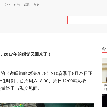
艺
文化
时尚
话题
焦点
今
，2017年的感觉又回来了！
名的《说唱巅峰对决
2026》S10赛季于6月27日正
时刻，首周周六18:00、周日12:00精彩双
香
较量终于与观众见面。
唱
出