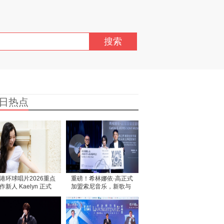
搜索
日热点
港环球唱片2026重点
重磅！希林娜依·高正式
作新人 Kaelyn 正式
加盟索尼音乐，新歌与
道
巡演双重惊喜登场