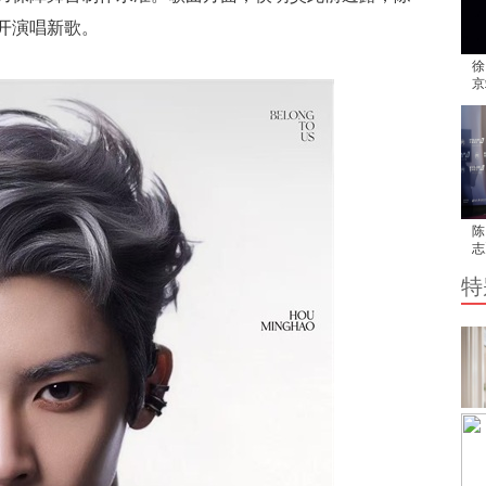
开演唱新歌。
徐
京
共
陈
志
最
特