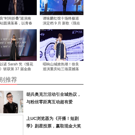
良“时间折叠”巡演南
谭咏麟红馆十场终极巡
站圆满落幕，以青春
演定档 9 月 新歌《我在
鸣解锁金陵记忆！
意》MV 温情致谢歌迷
以诺 Sarah 凭《慢花
唱响山城掀热潮！徐良
》斩获第 37 届金曲
巡演重庆站三场震撼落
佳客语歌手
幕！
别推荐
胡兵奥克兰活动引全城热议，
与粉丝零距离互动超有爱
上UC浏览器为《开播！短剧
季》剧星投票，赢取现金大奖