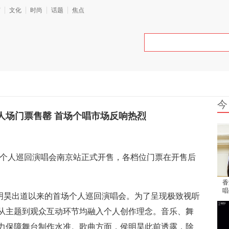
艺
文化
时尚
话题
焦点
今
人场门票售罄 首场个唱市场反响热烈
..》个人巡回演唱会南京站正式开售，各档位门票在开售后
香
唱
侯明昊出道以来的首场个人巡回演唱会。为了呈现极致视听
出
从主题到观众互动环节均融入个人创作理念。音乐、舞
力保障舞台制作水准。歌曲方面，侯明昊此前透露，除