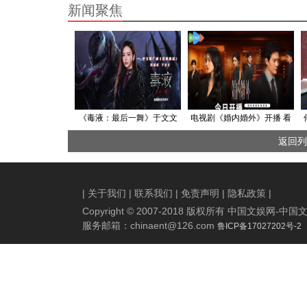
新闻聚焦
《毒液：最后一舞》于文文
电视剧《婚内婚外》开播 看
献唱中文推广曲 深情演绎宇
冯绍峰蔡文静如何掌控婚内
返回列
宙级离别
人生
|
关于我们
|
联系我们
|
免责声明
|
隐私政策
|
Copyright © 2007-2018 版权所有 中国文娱网
服务邮箱：
chinaent@126.com
鲁ICP备17027202号-2