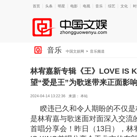
首页
头条
明星
电影
电视
音乐
综艺
文化
时
音乐
中国文娱网
>
音乐频道
林宥嘉新专辑《王》LOVE IS 
望“爱是王”为歌迷带来正面影
2024-04-14 13:22:36
来源：
本站
睽违已久和令人期盼的不仅是
是林宥嘉与歌迷面对面深入交流的新专
首唱分享会！昨日（13日），林