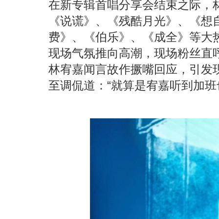
在新专辑首唱分享会结束之际，
《说谎》、《残酷月光》、《想
费》、《伯乐》、《成全》等大
现场气氛推向高潮，现场粉丝直呼
林宥嘉闻言故作撅嘴回应，引发
至调侃道：“就算是宥嘉听到加班