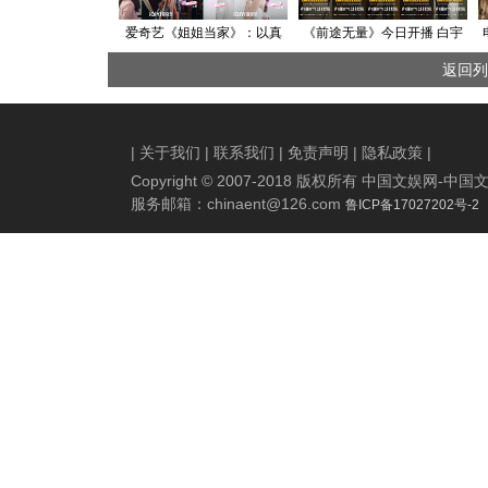
爱奇艺《姐姐当家》：以真
《前途无量》今日开播 白宇
实为刃剖开中女困境，让“当
领衔“整顿”职场诠释翻盘人生
返回列
家勇气”解码女性成长的共通
答案
|
关于我们
|
联系我们
|
免责声明
|
隐私政策
|
Copyright © 2007-2018 版权所有 中国文娱网
服务邮箱：
chinaent@126.com
鲁ICP备17027202号-2