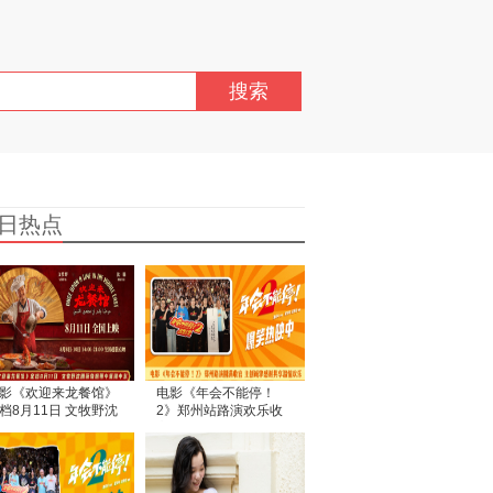
搜索
日热点
影《欢迎来龙餐馆》
电影《年会不能停！
档8月11日 文牧野沈
2》郑州站路演欢乐收
蒋奇明带中餐闯中东
官 全场爆笑不停共鸣不
止