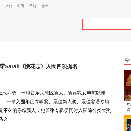
艺
文化
时尚
话题
焦点
今
诺Sarah《慢花志》入围四项提名
单正式揭晓。环球音乐大湾区新人、新灵魂女声陈以诺
志》，一举入围年度专辑奖、最佳新人奖、最佳客语专辑
电
定
道不久的乐坛新人，她首张专辑便同时入围综合类大奖
腾
马之一。