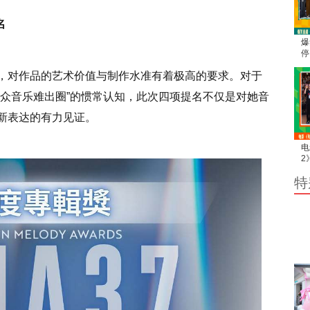
名
爆
停
利
，对作品的艺术价值与制作水准有着极高的要求。对于
整
小众音乐难出圈”的惯常认知，此次四项提名不仅是对她音
新表达的有力见证。
电
2
断
特
后