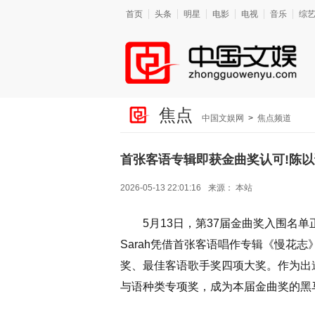
首页
头条
明星
电影
电视
音乐
综
焦点
中国文娱网
>
焦点频道
首张客语专辑即获金曲奖认可!陈以
2026-05-13 22:01:16
来源：
本站
5月13日，第37届金曲奖入围名
Sarah凭借首张客语唱作专辑《慢花
奖、最佳客语歌手奖四项大奖。作为出
与语种类专项奖，成为本届金曲奖的黑