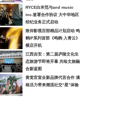
RYCE白米范与and music
inc.签署合作协议 大中华地区
经纪业务正式启动
致仰影视百部精品计划启动 鸣
鹤IP系列首部《鸣鹤·入青云》
横店开机
江西吉安：第二届庐陵文化生
态旅游节即将开幕 共绘文旅融
合新蓝图
黄觉官宣全新品牌代言合作 满
格活力带来潮流社交“星”体验