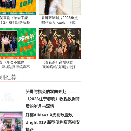
笑喜剧《年会不能
香港环球唱片2026重点
！2》成都站路演顺
唱作新人 Kaelyn 正式
举行 张若昀白客爆笑
出道
活走心输出
影《年会不能停！
《百花杀》高燃收官
》深圳站路演笑声不
“呦呦鹿鸣”夯爽拉扯打
 主创解读分享更多幕
造古装爱情题材佳作
别推荐
创作
荧屏与指尖的双向奔赴 ——
《2026辽宁春晚》收视数据背
后的岁月与深情
好德Alldays X光明玖壹玖
Bright 919 新型便利店亮相安
福路