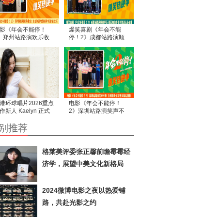
影《年会不能停！
爆笑喜剧《年会不能
》郑州站路演欢乐收
停！2》成都站路演顺
 全场爆笑不停共鸣不
利举行 张若昀白客爆笑
整活走心输出
港环球唱片2026重点
电影《年会不能停！
作新人 Kaelyn 正式
2》深圳站路演笑声不
道
断 主创解读分享更多幕
别推荐
后创作
格莱美评委张正馨前瞻霉霉经
济学，展望中美文化新格局
2024微博电影之夜以热爱铺
路，共赴光影之约