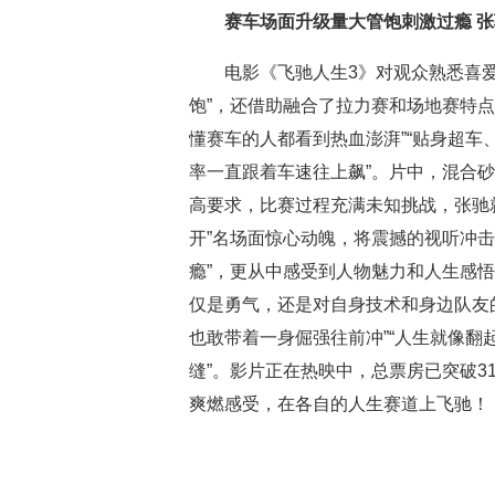
赛车场面升级量大管饱刺激过瘾 
电影《飞驰人生3》对观众熟悉喜爱
饱”，还借助融合了拉力赛和场地赛特点
懂赛车的人都看到热血澎湃”“贴身超车
率一直跟着车速往上飙”。片中，混合
高要求，比赛过程充满未知挑战，张驰
开”名场面惊心动魄，将震撼的视听冲
瘾”，更从中感受到人物魅力和人生感
仅是勇气，还是对自身技术和身边队友
也敢带着一身倔强往前冲”“人生就像
缝”。影片正在热映中，总票房已突破3
爽燃感受，在各自的人生赛道上飞驰！