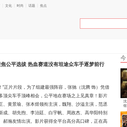
艺
文化
时尚
话题
焦点
今
聚焦公平选拔 热血赛道没有坦途众车手逐梦前行
！”正片片段，为了组建最强阵容，张驰（沈腾 饰）凭借
多顶尖车手顶峰相会，公平地在赛场之上见真章！影片
沈
正、黄景瑜、张本煜领衔主演，魏翔、沙溢主演，范丞
馆
报
新成、胡先煦、李治廷、白宇帆、周政杰、高华阳特别
、郝瀚友情出演。影片获得全平台高分高口碑，正在高