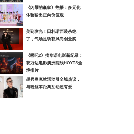
《闪耀的赢家》热播：多元化
体验输出正向价值观
美到发光！田朴珺西装杀绝
了，气场足斩获风尚创业奖
《哪吒2》摘华语电影新纪录：
获万达电影澳洲院线HOYTS全
境排片
胡兵奥克兰活动引全城热议，
与粉丝零距离互动超有爱