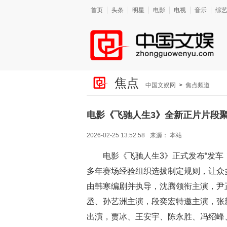
首页
头条
明星
电影
电视
音乐
综
焦点
中国文娱网
>
焦点频道
电影《飞驰人生3》全新正片片段
2026-02-25 13:52:58
来源：
本站
电影《飞驰人生3》正式发布“发车
多年赛场经验组织选拔制定规则，让众
由韩寒编剧并执导，沈腾领衔主演，尹
丞、孙艺洲主演，段奕宏特邀主演，张
出演，贾冰、王安宇、陈永胜、冯绍峰