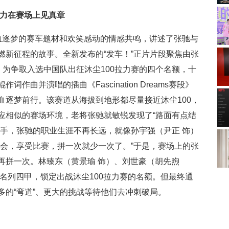
实力在赛场上见真章
血逐梦的赛车题材和欢笑感动的情感共鸣，讲述了张驰与
燃新征程的故事。全新发布的“发车！”正片片段聚焦由张
。为争取入选中国队出征沐尘100拉力赛的四个名额，十
曲并演唱的插曲《Fascination Dreams赛段》
血逐梦前行。该赛道从海拔到地形都尽量接近沐尘100，
应相似的赛场环境，老将张驰就敏锐发现了“路面有点结
车手，张驰的职业生涯不再长远，就像孙宇强（尹正 饰）
机会，享受比赛，拼一次就少一次了。”于是，赛场上的张
再拼一次。林臻东（黄景瑜 饰）、刘世豪（胡先煦
名列四甲，锁定出战沐尘100拉力赛的名额。但最终通
多的“弯道”、更大的挑战等待他们去冲刺破局。