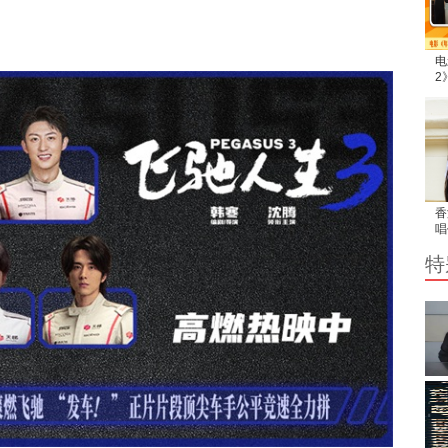
电
2
官
止
香
唱
出
特