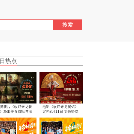
搜索
日热点
腾新片《欢迎来龙餐
电影《欢迎来龙餐馆》
》释出美食特辑与海
定档8月11日 文牧野沈
 烟火气中见人情温暖
腾蒋奇明带中餐闯中东