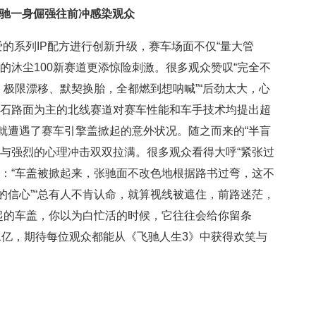
张驰一身倔强往前冲感染观众
的系列IP配方进行创新升级，赛车场面不仅“量大管
的沐尘100新赛道更添惊险刺激。很多观众赞叹“完全不
、极限漂移、默契换胎，全都燃到想呐喊”“后劲太大，心
砂石路面为主的北线赛道对赛车性能和车手技术均提出超
就遭遇了赛车引擎盖掀起的意外状况。随之而来的“半盲
击与强烈的心理冲击双双拉满。很多观众看得大呼“紧张过
悟：“车盖被掀起来，张驰面不改色地根据路书过弯，这不
的信心”“总有人不肯认命，就算视线被遮住，前路迷茫，
翻起的车盖，你以为白忙活的时候，它往往会给你留条
1亿，期待每位观众都能从《飞驰人生3》中获得欢笑与