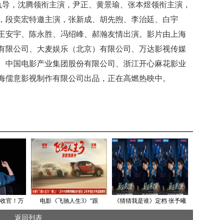
执导，沈腾领衔主演，尹正、黄景瑜、张本煜领衔主演，
，段奕宏特邀主演，张新成、胡先煦、李治廷、白宇
王安宇、陈永胜、冯绍峰、郝瀚友情出演。影片由上海
有限公司、大麦娱乐（北京）有限公司、万达影视传媒
、中国电影产业集团股份有限公司、浙江开心麻花影业
海儒意影视制作有限公司出品，正在高燃热映中。
收官！万
电影《飞驰人生3》“跟
《猜猜我是谁》定档 张予曦
莱美平替”
上！”正片片段展现高能战术
王子奇高颜值首搭开启猎心
返回列表