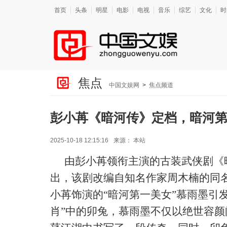
首页
头条
明星
电影
电视
音乐
综艺
文化
时
焦点
中国文娱网
>
焦点频道
彭小苒《暗河传》定档，暗河
2025-10-18 12:15:16
来源：
本站
由彭小苒领衔主演的古装武侠剧《
出，该剧改编自知名作家周木楠的同
小苒饰演的“暗河第一美女”慕雨墨引
肖”中的卯兔，慕雨墨不仅以绝世容