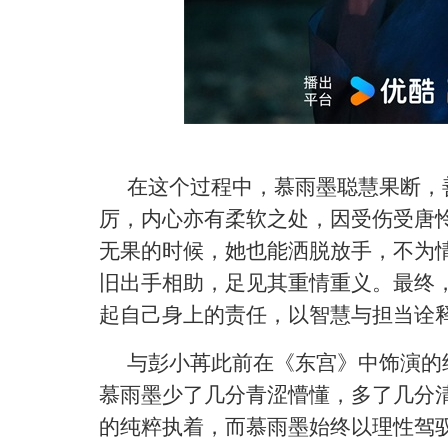
在这个过程中，慕雨墨聪慧果断，
厉，内心亦有柔软之处，因受伤受唐
无果的时候，她也能洒脱放手，不为
旧出手相助，足见其重情重义。最终
起自己身上的责任，以智慧与担当诠
与彭小苒此前在《东宫》中饰演的
慕雨墨少了几分青涩懵懂，多了几分
的纯粹执着，而慕雨墨始终以理性驾