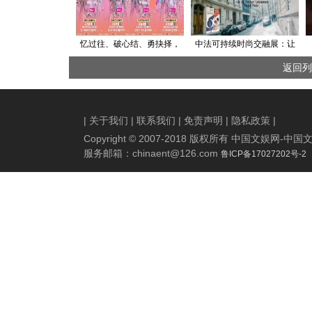
忆过往、破心结、勇抉择，
中法可持续时尚交融展：让
爱奇艺《姐姐当家》：中女
美与责任同行
返回列
在多重困境中绽放当家勇
气，让中女当家力量直抵人
心
|
关于我们
|
联系我们
|
免责声明
|
隐私政策
|
Copyright © 2007-2018 版权所有 中国文娱网
服务邮箱：
chinaent@126.com
鲁ICP备17027202号-2