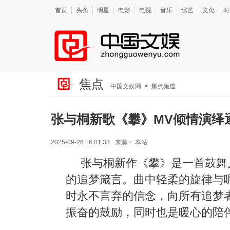
首页
头条
明星
电影
电视
音乐
综艺
文化
时
焦点
中国文娱网
>
焦点频道
张与桐新歌《攀》MV倾情演绎
2025-09-26 16:01:33
来源：
本站
张与桐新作《攀》
是一首鼓舞
的追梦箴言。曲中
轻柔的旋律与
时永不言弃的信念
，
向所有追梦
振奋的鼓励，同时也是暖心的陪