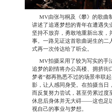
MV由张与桐及《攀》的歌曲
讲述了追逐梦想的青年在遭遇失
坚持不放弃，勇敢地重新出发，
事。一路见证这首歌曲诞生的二
式再一次传达给了听众。
MV拍摄采用了较为写实的手
追梦的剧情将办公高楼、拥挤街
梦者”都再熟悉不过的场景串联
影，让人感同身受。在拍摄当日
而反复努力尝试，甚至劳累过度
休息后身体并无大碍——这也足以
视自己的事业与梦想。