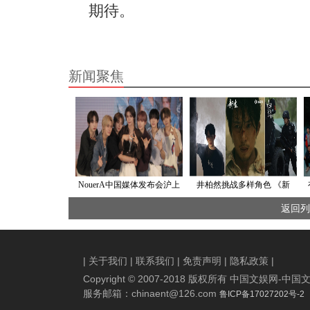
期待。
新闻聚焦
NouerA中国媒体发布会沪上
井柏然挑战多样角色 《新
圆满落幕
生》演技再升级
返回列
|
关于我们
|
联系我们
|
免责声明
|
隐私政策
|
Copyright © 2007-2018 版权所有 中国文娱网
服务邮箱：
chinaent@126.com
鲁ICP备17027202号-2