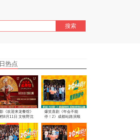
搜索
日热点
影《欢迎来龙餐馆》
爆笑喜剧《年会不能
档8月11日 文牧野沈
停！2》成都站路演顺
蒋奇明带中餐闯中东
利举行 张若昀白客爆笑
整活走心输出