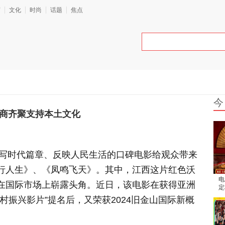
艺
文化
时尚
话题
焦点
今
赣商齐聚支持本土文化
抒写时代篇章、反映人民生活的口碑电影给观众带来
行人生》、《凤鸣飞天》。其中，江西这片红色沃
电
在国际市场上崭露头角。近日，该电影在获得亚洲
定
腾
村振兴影片”提名后，又荣获2024旧金山国际新概