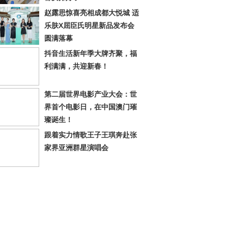
赵露思惊喜亮相成都大悦城 适
乐肤X屈臣氏明星新品发布会
圆满落幕
抖音生活新年季大牌齐聚，福
利满满，共迎新春！
第二届世界电影产业大会：世
界首个电影日，在中国澳门璀
璨诞生！
跟着实力情歌王子王琪奔赴张
家界亚洲群星演唱会