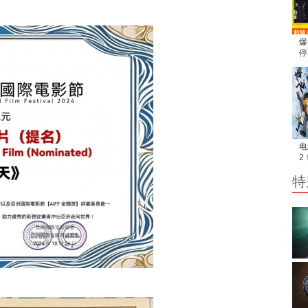
爆
停
满
动
电
2
日
特
接