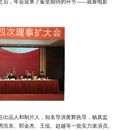
之后，年会迎来了备受期待的环节——观看电影
任出品人和制片人，知名导演黄辉执导，杨真监
周浩东、郭金杰、王侃、赵越等一批实力派演员。