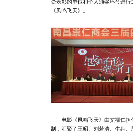
受表彰的单位和个人颁奖环节进行
《凤鸣飞天》。
电影《凤鸣飞天》由艾福仁担
制，汇聚了王昭、刘若清、牛犇、