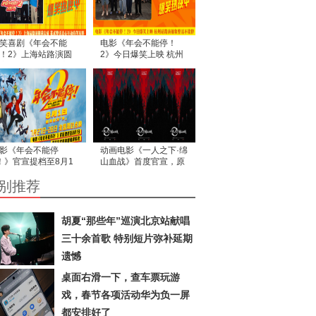
笑喜剧《年会不能
电影《年会不能停！
！2》上海站路演圆
2》今日爆笑上映 杭州
完成 花式整活走心互
站路演抽象整活不能停
有笑有料
影《年会不能停
动画电影《一人之下·绵
！》官宣提档至8月1
山血战》首度官宣，原
 爆笑狂欢提前加载请
著作者米二亲自操刀书
别推荐
收
写国漫热血新篇
胡夏“那些年”巡演北京站献唱
三十余首歌 特别短片弥补延期
遗憾
桌面右滑一下，查车票玩游
戏，春节各项活动华为负一屏
都安排好了