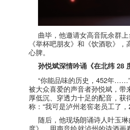
曲毕，他邀请女高音阮余群上
《举杯吧朋友》和《饮酒歌》，
心脾。
孙悦斌深情吟诵《在北纬 28
“你能品味的历史，452年……
被大众喜爱的声音者孙悦斌，带来
厚低沉、穿透力十足的配音，获
称：“我可是泸州老窖老员工了，20
随后，他现场朗诵诗人叶玉琳的
度》，用声音绘就泸州的诗酒画