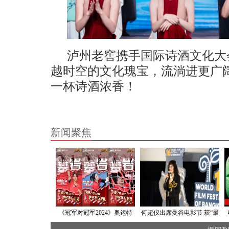
泸州老窖携手国际诗酒文化大
越时空的文化瑰宝，流淌进更广
一杯诗酒浓香！
新闻聚焦
《冠军对冠军2024》奥运特
何超仪出席曼谷电影节 获“最
辑收官战 攀岩运动速度与力
具魅力女星”奖