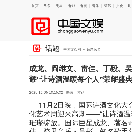
首页
头条
明星
电影
电视
音乐
综艺
文化
时
话题
中国文娱网
>
话题频道
成龙、阎维文、雷佳、丁毅、
耀“让诗酒温暖每个人”荣耀盛
2025-11-05 18:15:32
来源：
本站
11月2日晚，国际诗酒文化大
化艺术周迎来高潮——“让诗酒温
璀璨绽放。国际巨星成龙、著名
佳、跨界音乐人吴彤、知名歌手