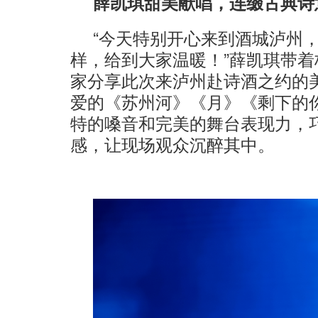
薛凯琪甜美献唱，连缀古典诗
“今天特别开心来到酒城泸州
样，给到大家温暖！”薛凯琪带
家分享此次来泸州赴诗酒之约的
爱的《苏州河》《月》《剩下的
特的嗓音和完美的舞台表现力，
感，让现场观众沉醉其中。