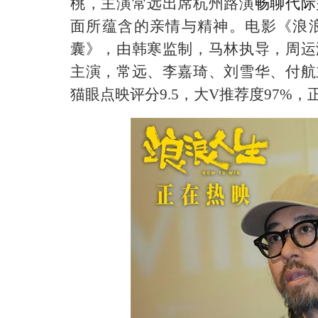
桃，主演常远出席杭州路演
畅聊代际
面所蕴含的亲情与精神。
电影《浪
囊》，由韩寒监制，马林执导，周运
主演，常远、李嘉琦、刘雪华、付航
猫眼点映评分
9.5，大V推荐度9
7
%
，