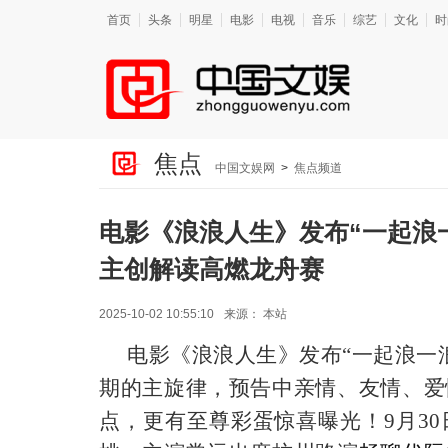
首页
头条
明星
电影
电视
音乐
综艺
文化
时
焦点
中国文娱网
>
焦点频道
电影《浪浪人生》发布“一起浪
主创解读高燃龙舟赛
2025-10-02 10:55:10
来源：
本站
电影《浪浪人生》
发布
“一
起浪一
期的主旋律，预告中
亲情、友情、爱
点，
更有至尊彩蛋
惊喜曝光！
9月30