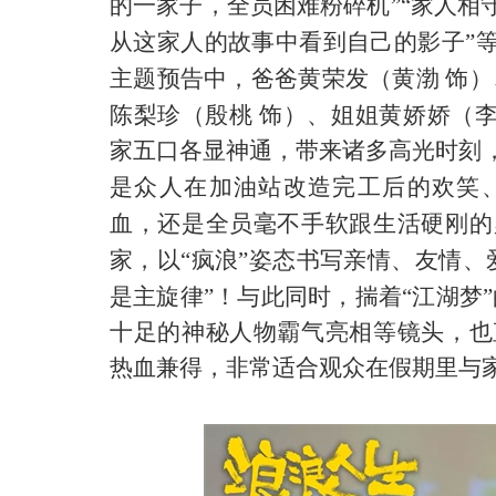
的一家子，全员困难粉碎机”“家人相
从这家人的故事中看到自己的影子”
主题预告
中，
爸爸黄荣发（黄渤
饰）
陈梨珍（殷桃
饰）、
姐姐
黄娇娇（
家
五口各显神通，带来诸多高光时刻
是众人在
加油站
改造
完工
后
的
欢笑
血
，
还是全员毫不手软跟
生活硬刚的
家，以
“疯浪”姿态书写亲情、友情、
是
主旋律
”！与此同时，揣着
“江湖梦
十足的
神秘
人物霸气
亮相
等镜头，也
热血兼得，
非常适合
观众在
假期
里
与