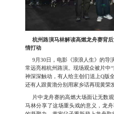
杭州路演马林解读高燃龙舟赛背后
情打动
9月30日，
电影《浪浪人生》
的
导
常远
亮相杭州路演。现场观众被片中
神深深触动，有人给主创们送上Q版
还有人跟
黄渤
分别用家乡话再现黄荣
片中龙舟赛的高燃大场面让无数观
马林分享了这场重头戏的意义，龙舟