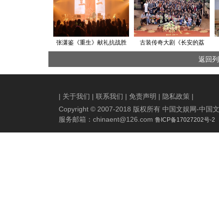
张潇鉴《重生》献礼抗战胜
古装传奇大剧《长安的荔
利纪念日 歌声诠释爱国情怀
枝》杀青 蘸甲同欢待重逢
返回列
|
关于我们
|
联系我们
|
免责声明
|
隐私政策
|
Copyright © 2007-2018 版权所有 中国文娱网
服务邮箱：
chinaent@126.com
鲁ICP备17027202号-2