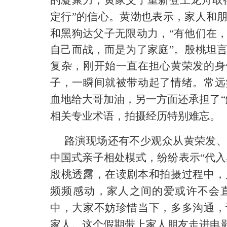
的凝聚力，黄家父子重新登上龙舟取
定行”的信心。黄渤也表示，家人和
和
黑狗达父子无限
动力，
“
有他们在
自己而战，
而
是为了
家庭
”。
殷桃坦
复杂
，
刚开始一直在担心黄荣发的身
子，一瞬间就被带动起了情绪。常远
血地给大哥加油，另一方面还承担了
相关专业术语，拍摄经历特别难忘。
路演现场还有不少观众从黄荣发、
中国式亲子相处模式，纷纷表示
“代
殷桃透露，在读剧本和拍摄过程中，
频频感动，家人之间的爱或许不会
中，大家不妨珍惜当下，多多沟通，
家人
。
这个
假期带上家人朋友走进电