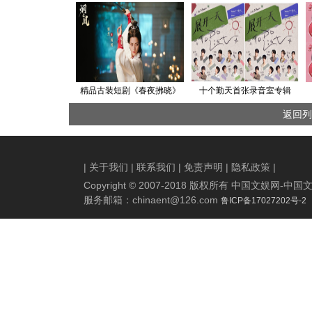
精品古装短剧《春夜拂晓》
十个勤天首张录音室专辑
开机 邓超元、尚宝颐领衔主
《展开一天》上线 留念2024
返回列
演
年的夏天
|
关于我们
|
联系我们
|
免责声明
|
隐私政策
|
Copyright © 2007-2018 版权所有 中国文娱网
服务邮箱：
chinaent@126.com
鲁ICP备17027202号-2