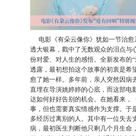
电影《有朵云像你》犹如一节治愈
透大银幕，戳中了无数观众的泪点与
份对爱、对人生的感悟。全新发布的
透露，最初想拍这个故事的初衷是希
愈了她一样。多年前，亲人突然因病
直埋在导演姚婷婷的心底
，而这部电
达如何好好告别的机会。在她看来，
事，但也需要真实情感作为支撑。于
多经历过离别的人。其中有一位失去
病
，最初医生判断他只剩几个月生命