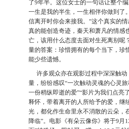
了
9年半。这位女士的一句话让整个编
一生是我的半生，一生相伴你做到了
信离开时你会来接我。”这个真实的
真的能创造奇迹，秦天和萧凡的情感
亡，该用什么态度去面对生死离别呢
量的答案：珍惜拥有的每个当下，珍
能少些遗憾。
许多观众亦在观影过程中深深触动
量，纷纷感叹
“一次触动灵魂的心灵
一份稍纵即逝的爱”“影片为我们点亮
释怀，带着离开的人所给予的爱，继续
光，都化作生命里永不消散的云朵，
降临”。电影《有朵云像你》将于
9月1