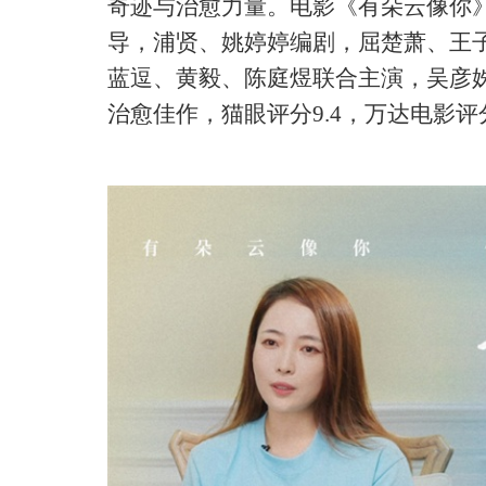
奇迹与治愈力量。电影《有朵云像你
导，浦贤、姚婷婷编剧，屈楚萧、王
蓝逗、黄毅、陈庭煜联合主演，吴彦
治愈佳作，猫眼评分9.4，万达电影评