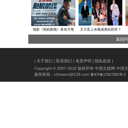
电影《危机航线》发布片尾
王力宏上央视成熹妃回宫？
曲《明天我在你身边》MV 爱
天王还是那个是天王！
返回列
与守护力量化解危机暖人心
|
关于我们
|
联系我们
|
免责声明
|
隐私政策
|
Copyright © 2007-2018 版权所有 中国文娱网
服务邮箱：
chinaent@126.com
鲁ICP备17027202号-2