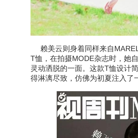
赖美云则身着同样来自MAREL
T恤，在拍摄MODE杂志时，她
灵动洒脱的一面。这款T恤设计
得淋漓尽致，仿佛为初夏注入了